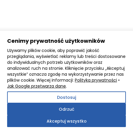
Preferencje
Pliki cookie dotyczące preferencji umożliwiają stronie
zapamiętanie informacji, które zmieniają wygląd lub
funkcjonowanie strony, np. preferowany język lub region,
w którym znajduje się użytkownik.
Cenimy prywatność użytkowników
Statystyka
Używamy plików cookie, aby poprawić jakość
przeglądania, wyświetlać reklamy lub treści dostosowane
Statystyczne pliki cookie pomagają właścicielem stron
do indywidualnych potrzeb użytkowników oraz
internetowych zrozumieć, w jaki sposób różni
analizować ruch na stronie. Kliknięcie przycisku „Akceptuj
użytkownicy zachowują się na stronie, gromadząc i
wszystkie” oznacza zgodę na wykorzystywanie przez nas
zgłaszając anonimowe informacje.
plików cookie. Więcej informacji:
Polityka prywatności
•
Jak Google przetwarza dane
.
Marketing
Dostosuj
Marketingowe pliki cookie stosowane są w celu śledzenia
użytkowników na stronach internetowych. Celem jest
Odrzuć
wyświetlanie reklam, które są istotne i interesujące dla
poszczególnych użytkowników i tym samym bardziej
Akceptuj wszystko
cenne dla wydawców i reklamodawców strony trzeciej.